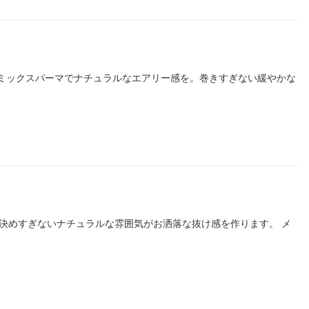
るふわミックスパーマでナチュラルなエアリー感を。巻きすぎない緩やかな
イル。決めすぎないナチュラルな雰囲気がお洒落な抜け感を作ります。 メ