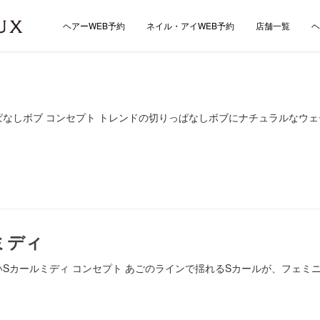
ヘアーWEB予約
ネイル・アイWEB予約
店舗一覧
ヘ
人切りっぱなしボブ コンセプト トレンドの切りっぱなしボブにナチュラル
ミディ
かわいいSカールミディ コンセプト あごのラインで揺れるSカールが、フ