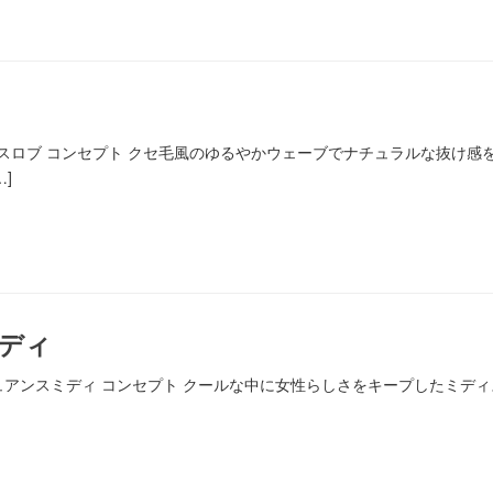
ォートレスロブ コンセプト クセ毛風のゆるやかウェーブでナチュラルな抜
]
ディ
んわりニュアンスミディ コンセプト クールな中に女性らしさをキープしたミ