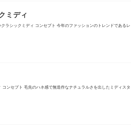
クミディ
人かわいいクラシックミディ コンセプト 今年のファッションのトレンドで
ネ感ミディ コンセプト 毛先のハネ感で無造作なナチュラルさを出したミデ