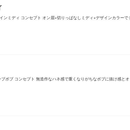
ィ
ネ×デザインミディ コンセプト オン眉×切りっぱなしミディ×デザインカラ
ネ感ウェーブボブ コンセプト 無造作なハネ感で重くなりがちなボブに抜け