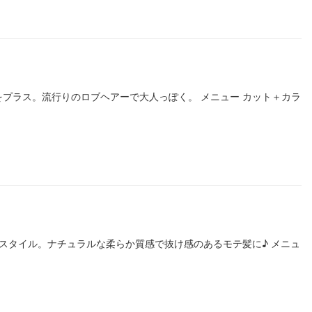
け感をプラス。流行りのロブヘアーで大人っぽく。 メニュー カット＋カラ
ディスタイル。ナチュラルな柔らか質感で抜け感のあるモテ髪に♪ メニュ