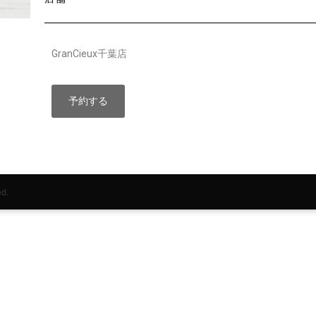
GranCieux千葉店
予約する
d.