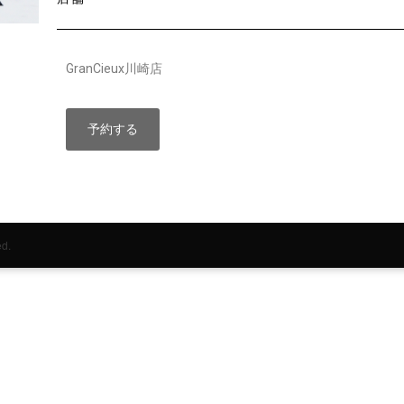
GranCieux川崎店
予約する
d.