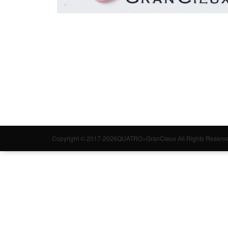
Copyright © 2017-2026QUATRO×GranCieux All Rights Reserve