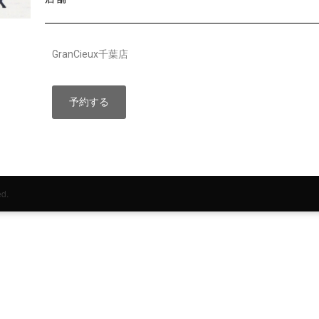
GranCieux千葉店
予約する
d.