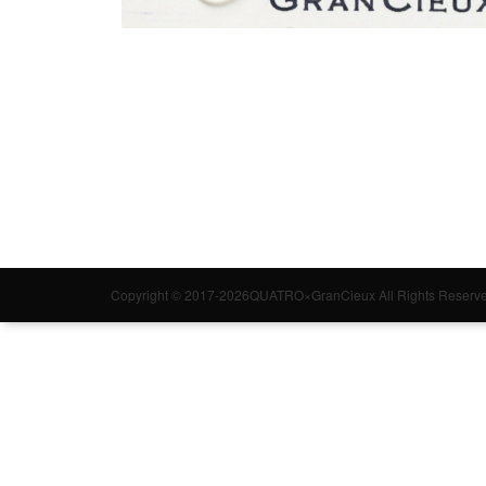
Copyright © 2017-2026QUATRO×GranCieux All Rights Reserve